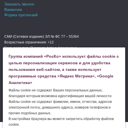
Заказать звонок
Вакансии
Форма претензий
СМИ (Сетевое издание) ЭЛ № ФС 77 – 55364
Возрастные ограничения: +12
Глав. редактор: Яковлева Алёна Алексеевна
Мы в СМИ
Группа компаний «РосКо» использует файлы cookie с
Телефон редакции: +74994440000
целью персонализации сервисов и для удобства
пользования веб-сайтом, а также использует
программные средства «Яндекс Метрика», «Google
ЗАДАТЬ ВОПРОС
Аналитика»
Файлы cookie не содержат Ваших персональных данных,
благодаря которым возможна идентификация вашей личности.
ЗАКАЗАТЬ УСЛУГУ
Файлы cookie не содержат фамилии, имени, отчества, адресов
электронной почты, домашнего адреса, номеров телефонов и
прочих подобных данных.
В настройках браузера вы можете запретить обработку файлов
cookie.
© 2004–2026 ООО «
РосКо
» |