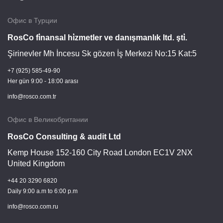
Офис в Турции
RosCo fi̇nansal hi̇zmetler ve danışmanlık ltd. şti̇.
Şirinevler Mh İncesu Sk gözen İş Merkezi No:15 Kat:5
+7 (925) 585-49-90
Her gün 9:00 - 18:00 arası
info@rosco.com.tr
Офис в Великобритании
RosCo Consulting & audit Ltd
Kemp House 152-160 City Road London EC1V 2NX
United Kingdom
+44 20 3290 6820
Daily 9:00 a.m to 6:00 p.m
info@rosco.com.ru